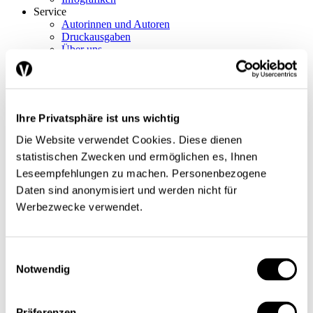
Service
Autorinnen und Autoren
Druckausgaben
Über uns
Kontakt
Datenschutz/Rechtliches
Impressum
Vorschau
Die App
Ihre Privatsphäre ist uns wichtig
Abo
Die Website verwendet Cookies. Diese dienen
Schwerpunkte
statistischen Zwecken und ermöglichen es, Ihnen
Themen
Leseempfehlungen zu machen. Personenbezogene
Arbeitsmarkt
Finanzen / Steuern
Daten sind anonymisiert und werden nicht für
Finanzmärkte
Werbezwecke verwendet.
International
Sozialpolitik
Konjunktur / Wachstum
Wirtschaftspolitik
Einwilligungsauswahl
Nobelpreis
Notwendig
Meinungen
Interview
Standpunkt
Nachgefragt
Präferenzen