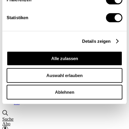
Einblick
Serien
Blick in die Welt
Statistiken
Konjunkturtendenzen
Ökonomie kurz erklärt
Next Generation
Infografiken
Service
Details zeigen
Autorinnen und Autoren
Druckausgaben
Über uns
Alle zulassen
Kontakt
Datenschutz/Rechtliches
Impressum
Auswahl erlauben
Vorschau
Die App
Abo
Ablehnen
DE
FR
Suche
Abo