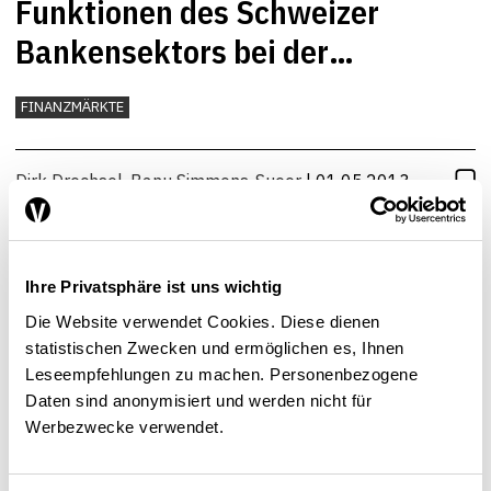
Funktionen des Schweizer
Bankensektors bei der
Transformation von
FINANZMÄRKTE
Ersparnissen in reale
Investitionen
Dirk Drechsel
,
Banu Simmons-Sueer
| 01.05.2013
Ihre Privatsphäre ist uns wichtig
Die Website verwendet Cookies. Diese dienen
statistischen Zwecken und ermöglichen es, Ihnen
Leseempfehlungen zu machen. Personenbezogene
Daten sind anonymisiert und werden nicht für
Werbezwecke verwendet.