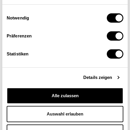
Einwilligungsauswahl
Notwendig
Präferenzen
Daniele Ganser
Statistiken
Präsident Aspo, Basel
Details zeigen
Alle zulassen
Auswahl erlauben