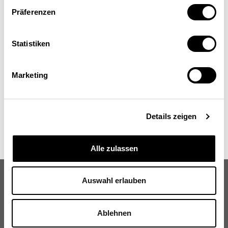
Hans Peter Hertig
Präferenzen
Direktor Swissnex, Shanghai
Statistiken
Marketing
Details zeigen
Alle zulassen
Auswahl erlauben
Ablehnen