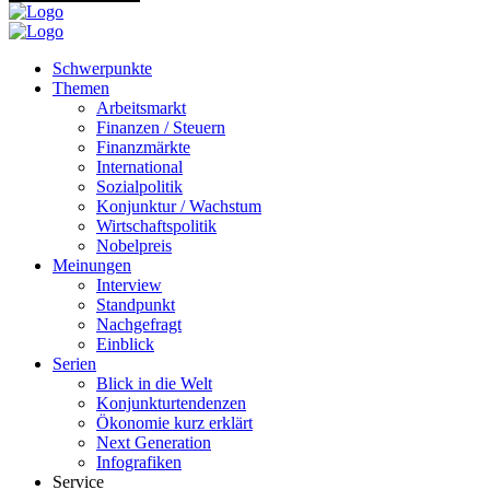
Schwerpunkte
Themen
Arbeitsmarkt
Finanzen / Steuern
Finanzmärkte
International
Sozialpolitik
Konjunktur / Wachstum
Wirtschaftspolitik
Nobelpreis
Meinungen
Interview
Standpunkt
Nachgefragt
Einblick
Serien
Blick in die Welt
Konjunkturtendenzen
Ökonomie kurz erklärt
Next Generation
Infografiken
Service