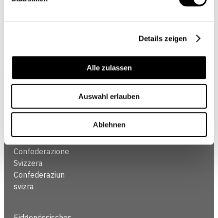
Details zeigen
Alle zulassen
Über uns
Impressum
Folgen
Auswahl erlauben
Sie
Schweizerische
Kontakt
Datenschutz
uns
Eidgenossenschaft
/
Ablehnen
Confédération
Rechtliches
suisse
Confederazione
Svizzera
Confederaziun
svizra
Eidgenössisches