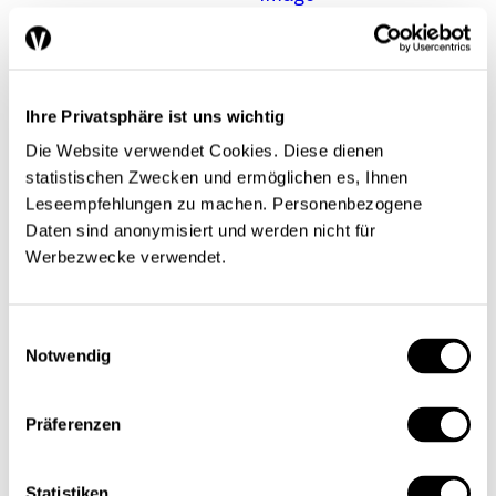
D. Grüter
Marc D.
Grueter
Ihre Privatsphäre ist uns wichtig
Rohstoffpreise:
Head
Die Website verwendet Cookies. Diese dienen
Financial
statistischen Zwecken und ermöglichen es, Ihnen
Risiken und
Risk
Leseempfehlungen zu machen. Personenbezogene
Absicherung
Daten sind anonymisiert und werden nicht für
Management,
Werbezwecke verwendet.
KPMG
Schweiz
Finanzmärkte
International
Marc D. Grueter
,
Einwilligungsauswahl
Notwendig
Marcus
Hofstaetter
,
Thomas Kueng
|
Präferenzen
01.11.2010
Statistiken