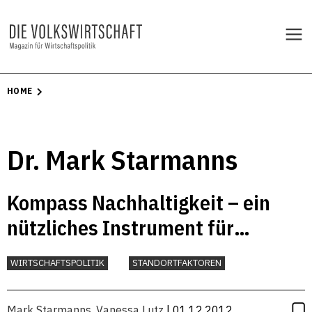
HOME
Dr. Mark Starmanns
Kompass Nachhaltigkeit – ein
nützliches Instrument für
nachhaltige Beschaffer
WIRTSCHAFTSPOLITIK
STANDORTFAKTOREN
Mark Starmanns
,
Vanessa Lutz
| 01.12.2012