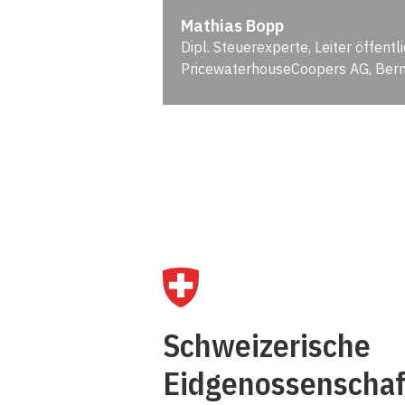
Mathias Bopp
Dipl. Steuerexperte, ­Leiter öffentl
PricewaterhouseCoopers AG, Ber
Ü
Schweizerische
K
Eidgenossenschaf