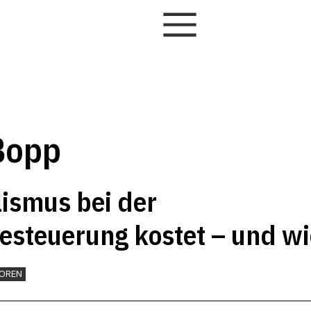
Bopp
ismus bei der
steuerung kostet – und wi
erhebung effizienter werd
OREN