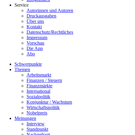
Service
Autorinnen und Autoren
Druckausgaben
Über uns
Kontakt
Datenschutz/Rechtliches
Impressum
Vorschau
Die App
Abo
Schwerpunkte
Themen
Arbeitsmarkt
Finanzen / Steuern
Finanzmärkte
International
Sozialpolitik
Konjunktur / Wachstum
Wirtschaftspolitik
Nobelpreis
Meinungen
Interview
Standpunkt
Nachgefragt