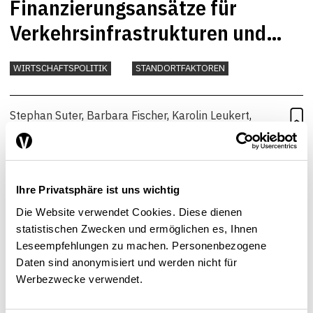
Finanzierungsansätze für
Verkehrsinfrastrukturen und
deren Einfluss auf die
WIRTSCHAFTSPOLITIK
STANDORTFAKTOREN
Produktivität
Stephan Suter
,
Barbara Fischer
,
Karolin Leukert
,
Stephan Vaterlaus
,
Patrick Zenhäusern
| 01.10.2011
Ihre Privatsphäre ist uns wichtig
Die Website verwendet Cookies. Diese dienen
statistischen Zwecken und ermöglichen es, Ihnen
Leseempfehlungen zu machen. Personenbezogene
Daten sind anonymisiert und werden nicht für
Werbezwecke verwendet.