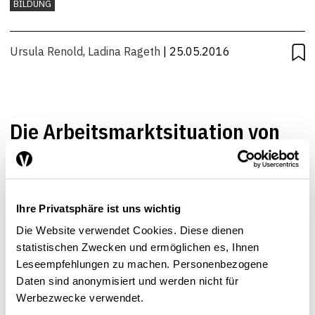
BILDUNG
Ursula Renold
,
Ladina Rageth
| 25.05.2016
Die Arbeitsmarktsituation von
Jugendlichen im internationalen
Vergleich
ARBEITSMARKT
BILDUNG
Ihre Privatsphäre ist uns wichtig
Die Website verwendet Cookies. Diese dienen
Ursula Renold
| 17.12.2014
statistischen Zwecken und ermöglichen es, Ihnen
Leseempfehlungen zu machen. Personenbezogene
Daten sind anonymisiert und werden nicht für
Werbezwecke verwendet.