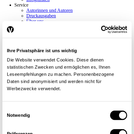
Service
Autorinnen und Autoren
Druckausgaben
Über uns
Kontakt
Datenschutz/Rechtliches
Impressum
Vorschau
Die App
Ihre Privatsphäre ist uns wichtig
Abo
Die Website verwendet Cookies. Diese dienen
Schwerpunkte
statistischen Zwecken und ermöglichen es, Ihnen
Themen
Leseempfehlungen zu machen. Personenbezogene
Arbeitsmarkt
Finanzen / Steuern
Daten sind anonymisiert und werden nicht für
Finanzmärkte
Werbezwecke verwendet.
International
Sozialpolitik
Konjunktur / Wachstum
Wirtschaftspolitik
Einwilligungsauswahl
Nobelpreis
Notwendig
Meinungen
Interview
Standpunkt
Nachgefragt
Präferenzen