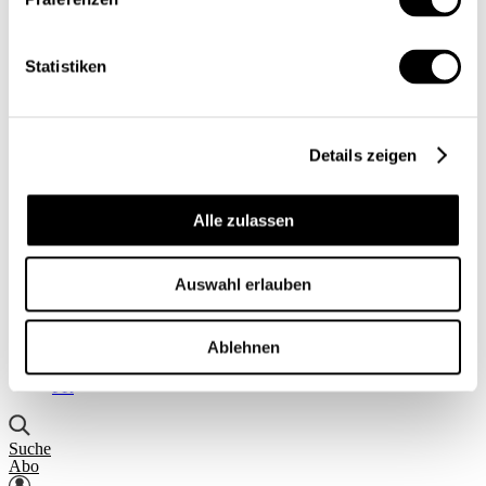
Einblick
Serien
Blick in die Welt
Statistiken
Konjunkturtendenzen
Ökonomie kurz erklärt
Next Generation
Infografiken
Service
Details zeigen
Autorinnen und Autoren
Druckausgaben
Über uns
Alle zulassen
Kontakt
Datenschutz/Rechtliches
Impressum
Auswahl erlauben
Vorschau
Die App
Abo
Ablehnen
DE
FR
Suche
Abo