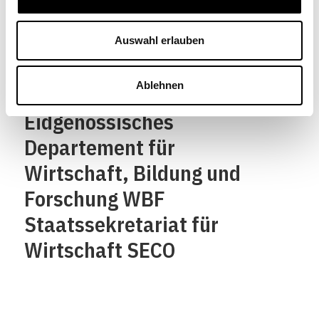
Confédération suisse
Confederazione Svizzera
Auswahl erlauben
Confederaziun svizra
Ablehnen
Eidgenössisches
Departement für
Wirtschaft, Bildung und
Forschung WBF
Staatssekretariat für
Wirtschaft SECO