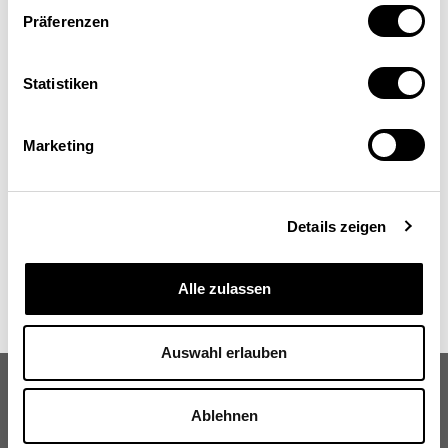
Francesca Colombo
Präferenzen
Leiterin der Abteilung Gesundheit, Direktion für
Beschäftigung, Arbeit und soziale
Angelegenheiten, Organisation für wirtschaftliche
Statistiken
Zusammenarbeit und Entwicklung (OECD), Paris
Marketing
Details zeigen
Alle zulassen
Auswahl erlauben
Ablehnen
Schweizerische Eidgenossenschaft