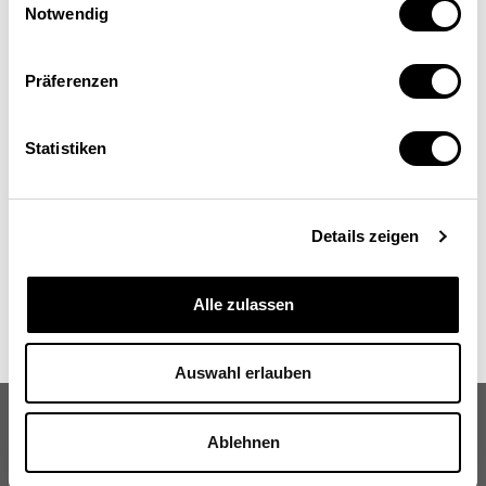
Georg Lutz
Notwendig
Professor für Politikwissenschaft an der
Universität Lausanne, Projektleiter der Wahlstudie
Präferenzen
Selects beim Schweizer Kompetenzzentrum
Sozialwissenschaften FORS.
Statistiken
Details zeigen
Alle zulassen
Auswahl erlauben
Ablehnen