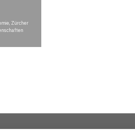
omie, Zürcher
enschaften