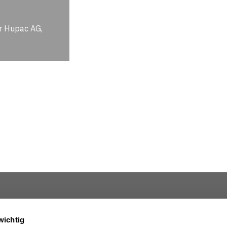
r Hupac AG,
Über uns
Impressum
wichtig