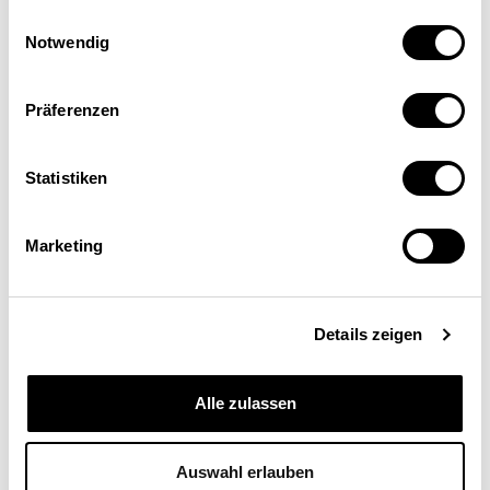
Einwilligungsauswahl
Notwendig
Präferenzen
Hans-Peter Finger
Statistiken
Ressortleiter Exportkontrolle und
Landesversorgung, Swissmem, Zürich
Marketing
www.swissmem.ch
Details zeigen
Alle zulassen
Auswahl erlauben