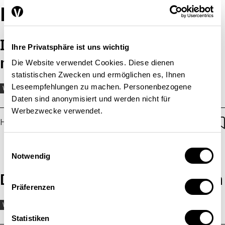
Harald Desing
Ist die Kreislaufwirtschaft so
Ihre Privatsphäre ist uns wichtig
nachhaltig, wie alle sagen?
Die Website verwendet Cookies. Diese dienen
statistischen Zwecken und ermöglichen es, Ihnen
Leseempfehlungen zu machen. Personenbezogene
WIRTSCHAFTSPOLITIK
ENERGIE
ROHSTOFFE
Daten sind anonymisiert und werden nicht für
TECHNOLOGIE
UMWELT
UNTERNEHMEN
Werbezwecke verwendet.
Harald Desing
,
Nicola U. Blum
| 12.04.2022
Einwilligungsauswahl
Notwendig
Die Grenzen erneuerbarer Energien
Präferenzen
WIRTSCHAFTSPOLITIK
Statistiken