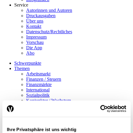
Service
Autorinnen und Autoren
Druckausgaben
Über uns
Kontakt
Datenschutz/Rechtliches
Impressum
Vorschau
Die App
Abo
Schwerpunkte
Themen
Arbeitsmarkt
Finanzen / Steuern
Finanzmärkte
International
Sozialpolitik
Konjunktur / Wachstum
Wirtschaftspolitik
Nobelpreis
Meinungen
Interview
Standpunkt
Ihre Privatsphäre ist uns wichtig
Nachgefragt