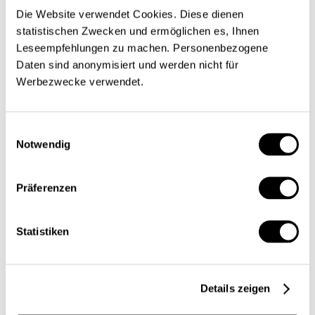
Einblick
Die Website verwendet Cookies. Diese dienen
Serien
statistischen Zwecken und ermöglichen es, Ihnen
Blick in die Welt
Leseempfehlungen zu machen. Personenbezogene
Konjunkturtendenzen
Ökonomie kurz erklärt
Daten sind anonymisiert und werden nicht für
Next Generation
Werbezwecke verwendet.
Infografiken
Service
Autorinnen und Autoren
Druckausgaben
Einwilligungsauswahl
Über uns
Notwendig
Kontakt
Datenschutz/Rechtliches
Impressum
Präferenzen
Vorschau
Die App
Abo
Statistiken
DE
FR
Details zeigen
Suche
Abo