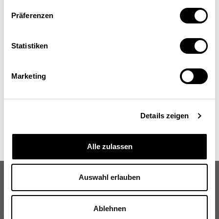
Isabel Schirmer
Wissenschaftliche Mitarbeiterin, Leistungsbereich
Präferenzen
Arbeitsmarkt und Arbeitslosenversicherung,
Staatssekretariat für Wirtschaft (Seco), Bern
Statistiken
Marketing
Details zeigen
Alle zulassen
Auswahl erlauben
Ablehnen