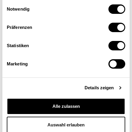
Einwilligungsauswahl
Notwendig
Präferenzen
Statistiken
Johannes Ludewig
Dr. rer. pol., Vorsitzender des Nationalen
Normenkontrollrates, Berlin
Marketing
Details zeigen
Alle zulassen
Auswahl erlauben