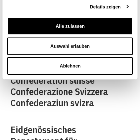
Details zeigen
Alle zulassen
Auswahl erlauben
Schweizerische
Eidgenossenschaft
Ablehnen
Confédération suisse
Confederazione Svizzera
Confederaziun svizra
Eidgenössisches