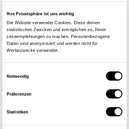
Ihre Privatsphäre ist uns wichtig
Die Website verwendet Cookies. Diese dienen
statistischen Zwecken und ermöglichen es, Ihnen
Leseempfehlungen zu machen. Personenbezogene
Daten sind anonymisiert und werden nicht für
Werbezwecke verwendet.
Einwilligungsauswahl
Notwendig
Johannes Schneider
Präferenzen
Ressort Internationale Investitionen und
multinationale Unternehmen, Staatssekretariat
für Wirtschaft SECO, Bern
Statistiken