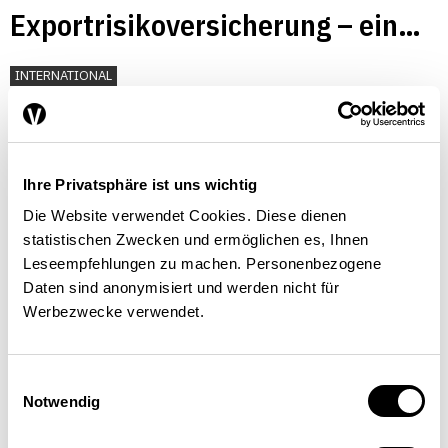
Exportrisikoversicherung – ein
bewährter Nischenplayer für den
INTERNATIONAL
Schweizer Industriestandort
Martin Gisiger
| 01.07.2014
Ihre Privatsphäre ist uns wichtig
Die Website verwendet Cookies. Diese dienen
statistischen Zwecken und ermöglichen es, Ihnen
Das Schuldenmanagement in
Leseempfehlungen zu machen. Personenbezogene
Kirgisistan
Daten sind anonymisiert und werden nicht für
Werbezwecke verwendet.
WIRTSCHAFTSPOLITIK
Einwilligungsauswahl
Notwendig
Martin Gisiger
,
Walter Thomet
| 01.07.2008