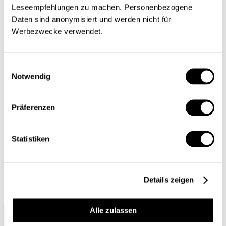
Leseempfehlungen zu machen. Personenbezogene
Mathias Beck
,
Johannes Dahlke
,
Martin Wörter
| 18.04.2023
Daten sind anonymisiert und werden nicht für
Werbezwecke verwendet.
Einwilligungsauswahl
Notwendig
Mathias Beck
Dr. oec., höherer wissenschaftlicher Mitarbeiter in der
Präferenzen
Division Innovationsökonomik, KOF
Konjunkturforschungsstelle der ETH Zürich
Statistiken
Details zeigen
Alle zulassen
Über
Impressum
Folgen
Schweizerische
uns
Sie uns