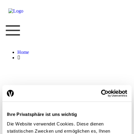
Home
Mathias Beck
Digitalisierung in KMU: Potenzial wird oft
Ihre Privatsphäre ist uns wichtig
nicht ausgeschöpft
Die Website verwendet Cookies. Diese dienen
statistischen Zwecken und ermöglichen es, Ihnen
Wirtschaftspolitik
Digital
Unternehmen
Wettbewerb