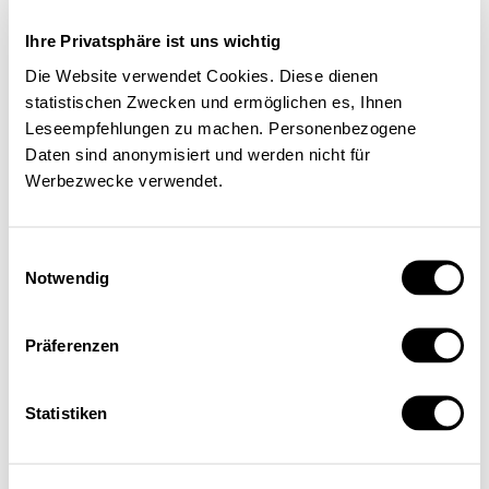
Service
Autorinnen und Autoren
Ihre Privatsphäre ist uns wichtig
Druckausgaben
Die Website verwendet Cookies. Diese dienen
Über uns
Kontakt
statistischen Zwecken und ermöglichen es, Ihnen
Datenschutz/Rechtliches
Leseempfehlungen zu machen. Personenbezogene
Impressum
Daten sind anonymisiert und werden nicht für
Vorschau
Die App
Werbezwecke verwendet.
Abo
Schwerpunkte
Themen
Einwilligungsauswahl
Arbeitsmarkt
Notwendig
Finanzen / Steuern
Finanzmärkte
International
Präferenzen
Sozialpolitik
Konjunktur / Wachstum
Wirtschaftspolitik
Nobelpreis
Statistiken
Meinungen
Interview
Standpunkt
Nachgefragt