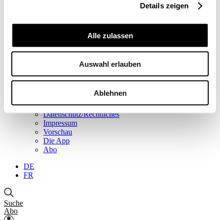
Details zeigen
Einblick
Serien
Blick in die Welt
Konjunkturtendenzen
Alle zulassen
Ökonomie kurz erklärt
Next Generation
Infografiken
Auswahl erlauben
Service
Autorinnen und Autoren
Druckausgaben
Ablehnen
Über uns
Kontakt
Datenschutz/Rechtliches
Impressum
Vorschau
Die App
Abo
DE
FR
Suche
Abo