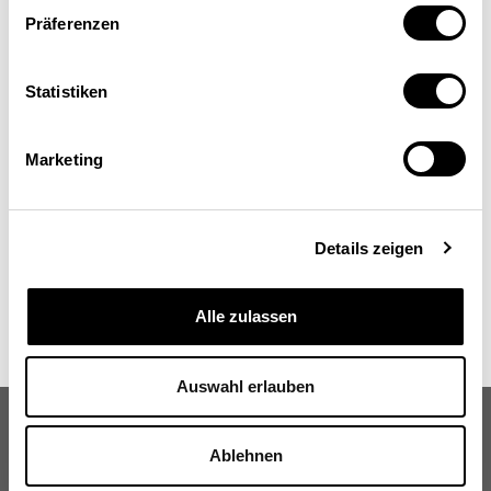
Doris Fiala
Präferenzen
Mitglied der Schweizer Delegation am Europarat,
der Aussenpolitischen Kommission (APK) und der
beratenden Kommission für Internationale
Statistiken
Entwicklungszusammenarbeit (IZA)
Marketing
Details zeigen
Alle zulassen
Auswahl erlauben
Ablehnen
Schweizerische Eidgenossenschaft