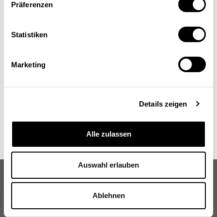
Karl Aberer
Präferenzen
Vizepräsident für Informationssysteme,
Distributed Information Systems Laboratory
Statistiken
(LSIR), EPF Lausanne
Marketing
Details zeigen
Alle zulassen
Auswahl erlauben
Ablehnen
Schweizerische Eidgenossenschaft
Confédération suisse