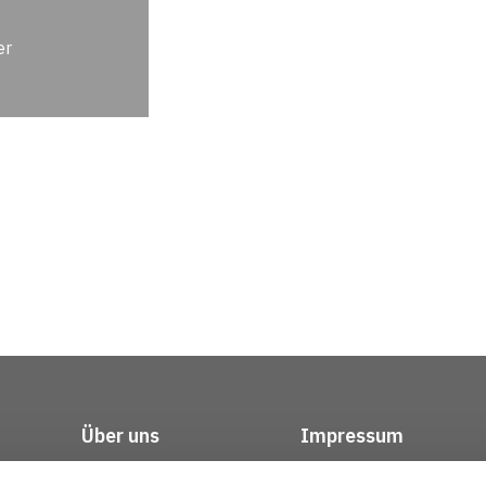
er
Über uns
Impressum
Kontakt
Datenschutz / Rech