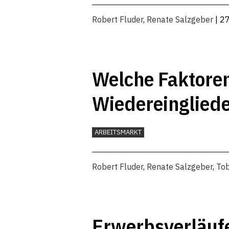
Robert Fluder
,
Renate Salzgeber
| 2
Welche Faktoren
Wiedereingliede
ARBEITSMARKT
Robert Fluder
,
Renate Salzgeber
,
Tob
Erwerbsverläufe