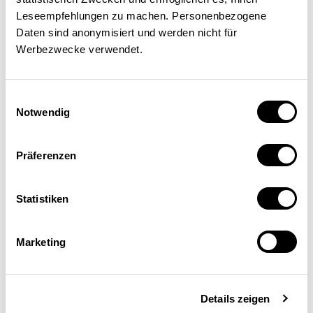
Leseempfehlungen zu machen. Personenbezogene
Daten sind anonymisiert und werden nicht für
Werbezwecke verwendet.
Einwilligungsauswahl
Notwendig
Rebecca Knoth-Letsch
Präferenzen
Verantwortliche Umweltpolitik, Dachverband der
Schweizer Wirtschaft (Economiesuisse), Zürich
Statistiken
Marketing
Details zeigen