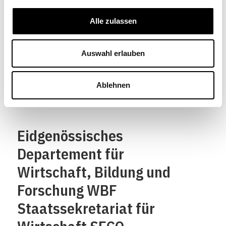
Schweizerische
Alle zulassen
Eidgenossenschaft
Confédération suisse
Auswahl erlauben
Confederazione Svizzera
Ablehnen
Confederaziun svizra
Eidgenössisches
Departement für
Wirtschaft, Bildung und
Forschung WBF
Staatssekretariat für