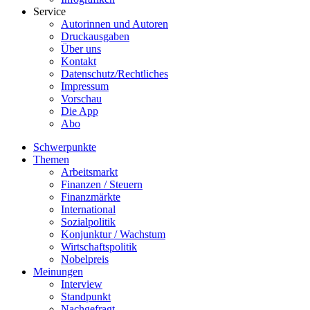
Service
Autorinnen und Autoren
Druckausgaben
Über uns
Kontakt
Datenschutz/Rechtliches
Impressum
Vorschau
Die App
Abo
Schwerpunkte
Themen
Arbeitsmarkt
Finanzen / Steuern
Finanzmärkte
International
Sozialpolitik
Konjunktur / Wachstum
Wirtschaftspolitik
Nobelpreis
Meinungen
Interview
Standpunkt
Nachgefragt