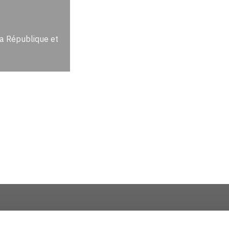
la République et
Über uns
Impressum