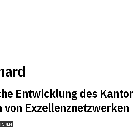
nard
iche Entwicklung des Kanto
m von Exzellenznetzwerken
TOREN