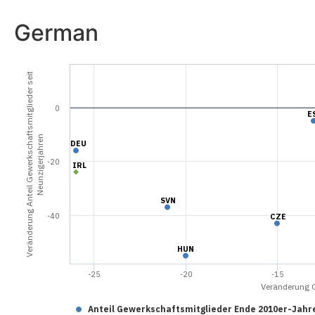
German
Veränderung Anteil Gewerkschaftsmitglieder seit
0
E
E
Neunzigerjahren
DEU
DEU
-20
IRL
IRL
SVN
SVN
-40
CZE
CZE
HUN
HUN
-25
-20
-15
Veränderung 
Anteil Gewerkschaftsmitglieder Ende 2010er-Jahre