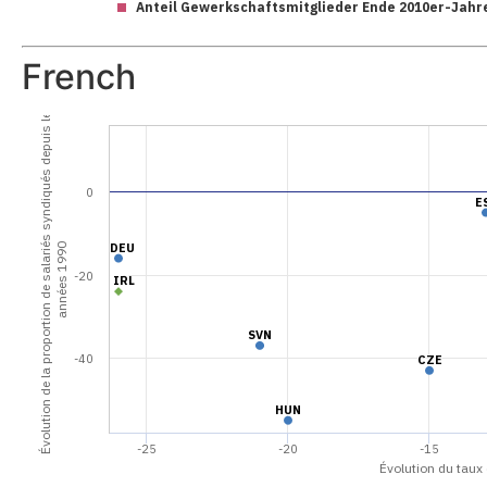
Anteil Gewerkschaftsmitglieder Ende 2010er-Jahre
French
Évolution de la proportion de salariés syndiqués depuis les
0
E
E
DEU
DEU
années 1990
-20
IRL
IRL
SVN
SVN
-40
CZE
CZE
HUN
HUN
-25
-20
-15
Évolution du taux