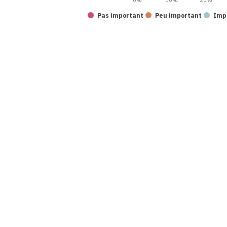
0%
10%
20%
Pas important
Peu important
Imp