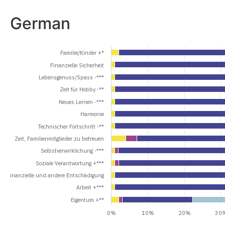
German
Familie/Kinder +*
Finanzielle Sicherheit
Lebensgenuss/Spass -***
Zeit für Hobby -**
Neues Lernen -***
Harmonie
Technischer Fortschritt -**
Zeit, Familienmitglieder zu betreuen
Selbstverwirklichung -***
Soziale Verantwortung +***
Finanzielle und andere Entschädigung
Arbeit +***
Eigentum +**
0%
10%
20%
30