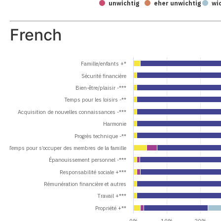
unwichtig
eher unwichtig
wi
French
Famille/enfants +*
Sécurité financière
Bien-être/plaisir -***
Temps pour les loisirs -**
Acquisition de nouvelles connaissances -***
Harmonie
Progrès technique -**
Temps pour s’occuper des membres de la famille
Épanouissement personnel -***
Responsabilité sociale +***
Rémunération financière et autres
Travail +***
Propriété +**