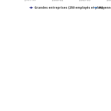
1997-99
2000-02
2003-05
20
Grandes entreprises (250 employés et plus)
Moyenne