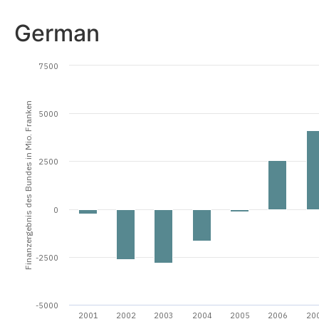
German
7500
Finanzergebnis des Bundes in Mio. Franken
5000
2500
0
-2500
-5000
2001
2002
2003
2004
2005
2006
20