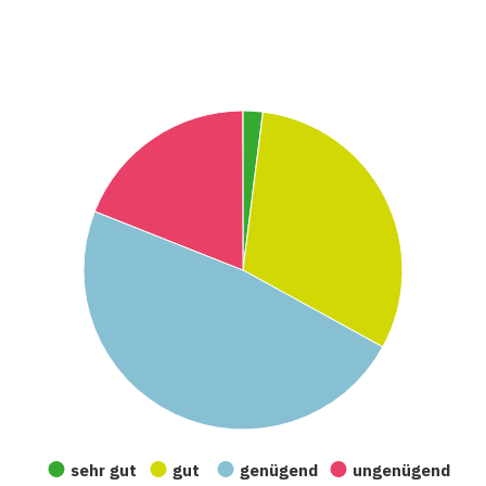
sehr gut
gut
genügend
ungenügend