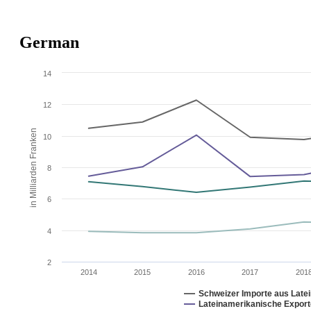
German
14
12
in Milliarden Franken
10
8
6
4
2
2014
2015
2016
2017
201
Schweizer Importe aus Late
Lateinamerikanische Export