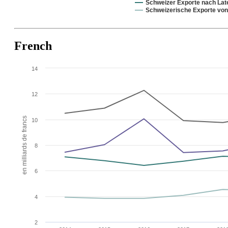
Schweizer Exporte nach Lat
Schweizerische Exporte vo
French
14
12
en milliards de francs
10
8
6
4
2