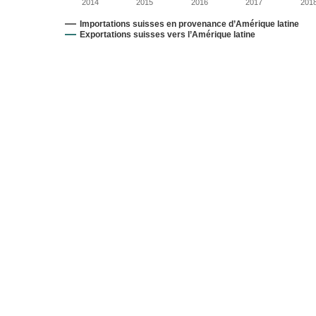
2014
2015
2016
2017
201
Importations suisses en provenance d’Amérique latine
Exportations suisses vers l’Amérique latine