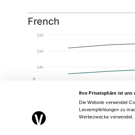
French
155
150
145
Indice
140
Ihre Privatsphäre ist uns 
135
Die Website verwendet Coo
Leseempfehlungen zu mach
130
Werbezwecke verwendet.
125