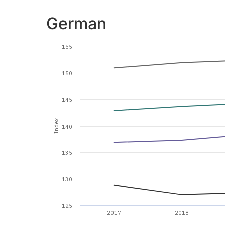
German
155
150
145
Index
140
135
130
125
2017
2018