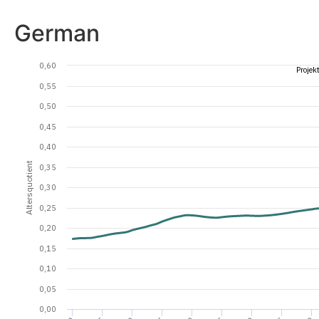
German
0,60
Proje
0,55
0,50
0,45
0,40
Altersquotient
0,35
0,30
0,25
0,20
0,15
0,10
0,05
0,00