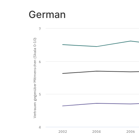
German
7
Vertrauen gegenüber Mitmenschen (Skala 0-10)
6
5
4
2002
2004
2006