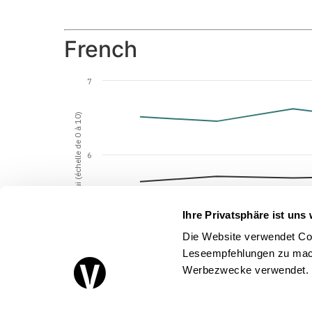
French
7
Confiance envers autrui (échelle de 0 à 10)
6
Ihre Privatsphäre ist uns 
5
Die Website verwendet Coo
Leseempfehlungen zu mach
Werbezwecke verwendet.
4