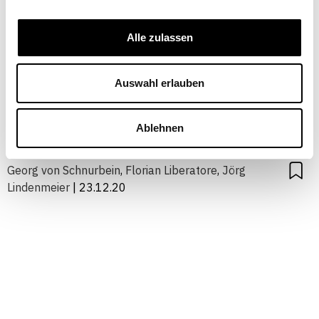
Alle zulassen
Boom der
Freiwilligenplattformen
Auswahl erlauben
WIRTSCHAFTSPOLITIK
Ablehnen
Georg von Schnurbein
,
Florian Liberatore
,
Jörg
Lindenmeier
| 23.12.20