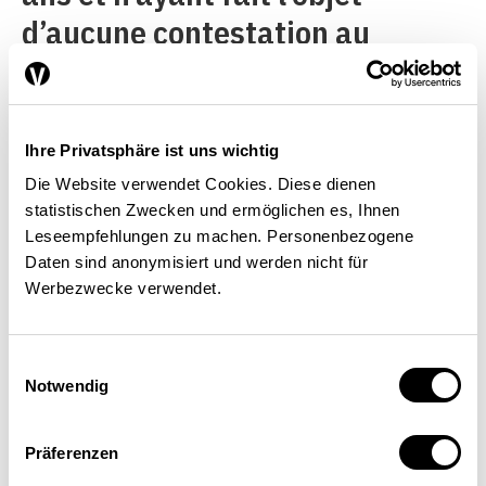
d’aucune contestation au
Parlement (la plupart étaient
déjà intégrées dans la première
mouture de la 11e révision). Le
Ihre Privatsphäre ist uns wichtig
message devrait être adopté
Die Website verwendet Cookies. Diese dienen
statistischen Zwecken und ermöglichen es, Ihnen
durant la législature actuelle
Leseempfehlungen zu machen. Personenbezogene
afin de pouvoir entrer en
Daten sind anonymisiert und werden nicht für
Werbezwecke verwendet.
vigueur au 1er janvier 2012.
Cette étape préliminaire est
Einwilligungsauswahl
nécessaire au bon
Notwendig
fonctionnement de l’AVS et
comprend les mesures
Präferenzen