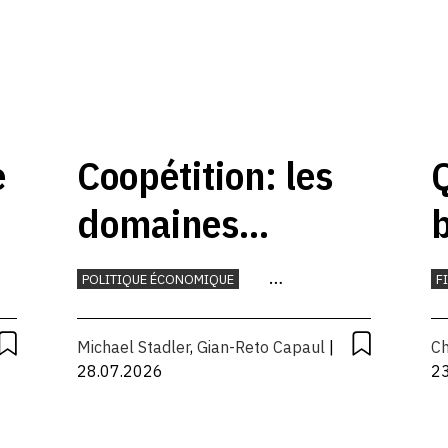
e
Coopétition: les
Q
domaines
b
skiables
POLITIQUE ÉCONOMIQUE
F
devraient
TOURISME
M
Michael Stadler
,
Gian-Reto Capaul
|
Ch
coopérer
28.07.2026
2
davantage