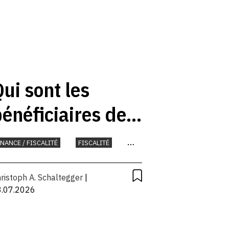
ui sont les
énéficiaires des
subventions
INANCE / FISCALITÉ
FISCALITÉ
fédérales?
ONNAIE
ristoph A. Schaltegger
|
3.07.2026