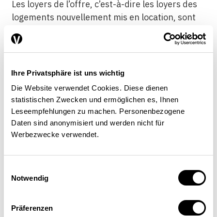
Les loyers de l’offre, c’est-à-dire les loyers des
logements nouvellement mis en location, sont
beaucoup plus élevés que les loyers en cours.
Sans la régulation des loyers, les nouveaux
loyers s’établiraient entre ces deux prix, ce qui
entraînerait une augmentation immédiate des
Ihre Privatsphäre ist uns wichtig
loyers des locataires qui ne déménagent pas,
Die Website verwendet Cookies. Diese dienen
soit 90% d’entre eux, tandis que les personnes
statistischen Zwecken und ermöglichen es, Ihnen
qui déménagent bénéficieraient de loyers
Leseempfehlungen zu machen. Personenbezogene
légèrement en baisse. C’est une mesure difficile
Daten sind anonymisiert und werden nicht für
à mettre en œuvre d’un point de vue politique.
Werbezwecke verwendet.
La presse rapporte régulièrement des cas
Einwilligungsauswahl
Notwendig
d’immeubles vidés de leurs locataires à des
fins de rénovation. Dans quelles limites un
loyer peut-il être augmenté?
Präferenzen