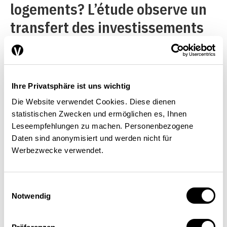
logements? L’étude observe un
transfert des investissements
des nouvelles constructions
vers la préservation du parc
immobilier. À court terme, les
Ihre Privatsphäre ist uns wichtig
propriétaires privés et
Die Website verwendet Cookies. Diese dienen
institutionnels réagissent aux
statistischen Zwecken und ermöglichen es, Ihnen
Leseempfehlungen zu machen. Personenbezogene
réglementations en
Daten sind anonymisiert und werden nicht für
augmentant leurs dépenses de
Werbezwecke verwendet.
rénovation.
Einwilligungsauswahl
Ce basculement ne signifie pas
Notwendig
pour autant que l’ensemble du