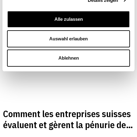
Details zeigen
TRAVAIL
Conny Wunsch
| 23.04.2026
Alle zulassen
Auswahl erlauben
Ablehnen
Comment les entreprises suisses
évaluent et gèrent la pénurie de
main-d’œuvre