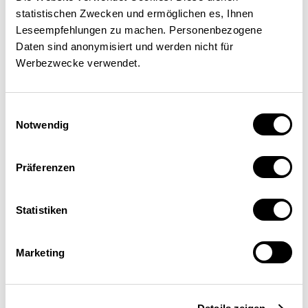
statistischen Zwecken und ermöglichen es, Ihnen
Miriam Hofstetter
,
Oliver Roos
,
Marc Imhof
|
Leseempfehlungen zu machen. Personenbezogene
27.05.2026
Daten sind anonymisiert und werden nicht für
Werbezwecke verwendet.
Einwilligungsauswahl
Notwendig
Präferenzen
Statistiken
Lacunes numériques des
Marketing
demandeurs d’emploi: qui a
besoin de soutien?
MARCHÉ DU TRAVAIL
FORMATION
NUMÉRIQUE