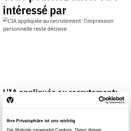
intéressé par
L’IA appliquée au recrutement:
l’impression personnelle reste
décisive
MARCHÉ DU TRAVAIL
ENTREPRISE
Ihre Privatsphäre ist uns wichtig
INTELLIGENCE ARTIFICIELLE
TRAVAIL
Die Website verwendet Cookies. Diese dienen