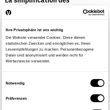
procédures électroniques au
sein de la cyberadministration
POLITIQUE ÉCONOMIQUE
Ihre Privatsphäre ist uns wichtig
Markus Tanner
,
Christian Weber
| 01.02.2006
Die Website verwendet Cookies. Diese dienen
statistischen Zwecken und ermöglichen es, Ihnen
Leseempfehlungen zu machen. Personenbezogene
Daten sind anonymisiert und werden nicht für
Werbezwecke verwendet.
Einwilligungsauswahl
Notwendig
Präferenzen