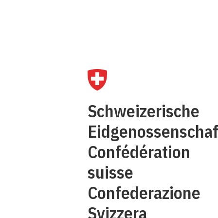
Q
Schweizerische
C
Eidgenossenschaf
Confédération
suisse
Confederazione
Svizzera