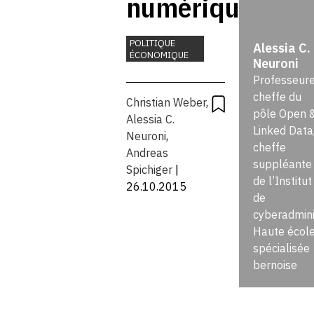
numérique :
la Suisse
POLITIQUE
Alessia C.
ÉCONOMIQUE
Neuroni
doit passer
Professeure
à la vitesse
cheffe du
Christian Weber
,
pôle Open 
Alessia C.
supérieure
Linked Data
Neuroni
,
cheffe
Andreas
suppléante
Spichiger
|
de l’Institut
26.10.2015
de
cyberadmini
Haute écol
spécialisée
bernoise