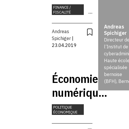
pour la
FINANCE /
FISCALITÉ
tenue de
PLACE
ÉCONOMIQUE
Andreas
registres :
Andreas
Spichiger
Spichiger
|
Directeur d
une
23.04.2019
l’Institut de
cyberadmini
bonne
Haute écol
spécialisée
idée ?
Économie
bernoise
(BFH), Bern
numérique :
la Suisse
POLITIQUE
ÉCONOMIQUE
doit passer