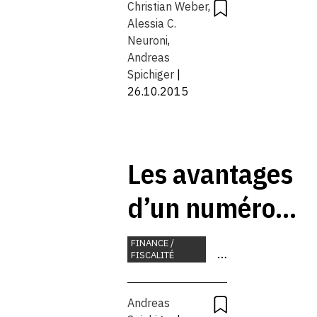
à la vitesse
Christian Weber
,
Alessia C.
supérieure
Neuroni
,
Andreas
Spichiger
|
26.10.2015
Les avantages
d’un numéro
d’identification
FINANCE /
FISCALITÉ
IDE pour les
POLITIQUE
ÉCONOMIQUE
entreprises
PLACE
Andreas
ÉCONOMIQUE